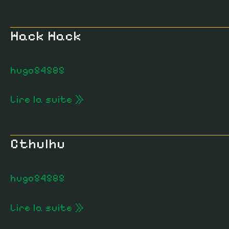
Hack Hack
Hack
Hack
hugo54585
Lire la suite »
Cthulhu
Cthulhu
hugo54585
Lire la suite »