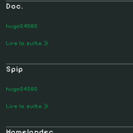
Doc.
Doc.
hugo54585
Lire la suite »
Spip
Spip
hugo54585
Lire la suite »
Homelander
Homelander