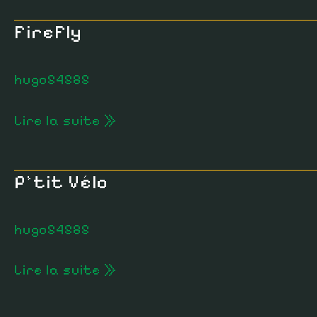
FireFly
FireFly
hugo54585
Lire la suite »
P’tit Vélo
P’tit
Vélo
hugo54585
Lire la suite »