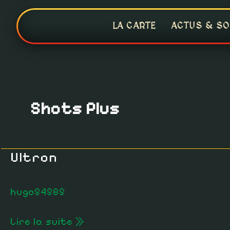
Aller
au
LA CARTE
ACTUS & SO
contenu
Shots Plus
Ultron
Ultron
hugo54585
Lire la suite »