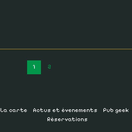
1
2
La carte
Actus et évenements
Pub geek
Réservations