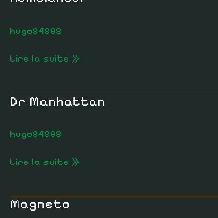
hugo54585
Lire la suite »
Dr Manhattan
Dr
Manhattan
hugo54585
Lire la suite »
Magneto
Magneto