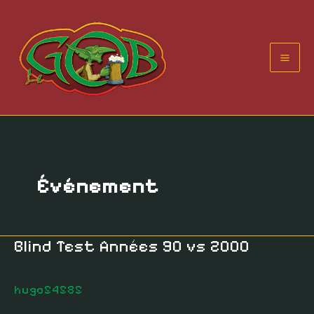
Aller
au
contenu
Événement
Blind Test Années 90 vs 2000
Blind
Test
Années
hugo54585
90