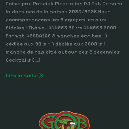
Animé par Patrick Pinon alias DJ Pat Ce sera
vs
la dernière de la saison 2025/2026 Nous
2000
récompenserons les 3 équipes les plus
fidèles ! Thème : ANNÉES 90 vs ANNÉES 2000
Format ABCDAIRE 2 manches écrites : 1
dédiée aux 90’s + 1 dédiée aux 2000’s 1
manche de rapidité autour des 2 décennies
Cocktails […]
Lire la suite »